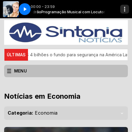
00:00 - 23:59
aven (Remaster)
Locutor Padrão
Programação Musical com Locutor Padrão
Led Zeppelin - Stairway to Heaven (Remaster)
4 bilhões o fundo para segurança na América Latina
ÚLTIMAS
CBF refo
MENU
Notícias em Economia
Categoria:
Economia