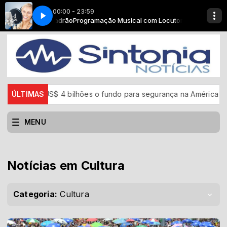
00:00 - 23:59
om Locutor Padrão
Top billboard - Parte 3
Programação Musical com Locutor Padrão
ara US$ 4 bilhões o fundo para segurança na América Latina
ÚLTIMAS
MENU
Notícias em Cultura
Categoria:
Cultura