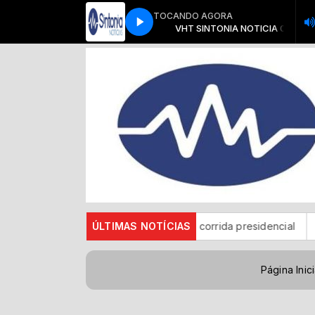
TOCANDO AGORA
ogramação Musical com Locutor Padrão
VHT SINTONIA NOTICIA 01
VHT SINTONIA NOTICIA 01
Programação Musical com Locut
blicanos se manterá neutro na corrida presidencial
ÚLTIMAS NOTÍCIAS
TSE faz 
Página Inici