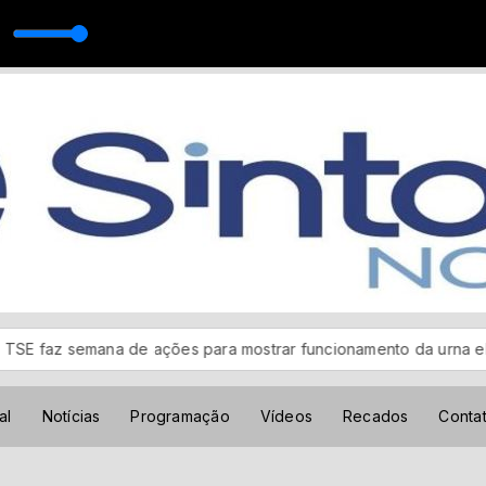
or Padrão
semana de ações para mostrar funcionamento da urna eletrônica
al
Notícias
Programação
Vídeos
Recados
Conta