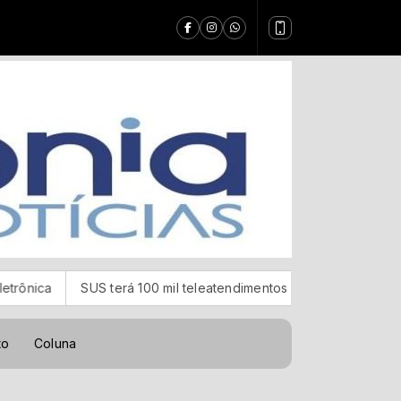
SUS terá 100 mil teleatendimentos mensais para vício em bets
to
Coluna