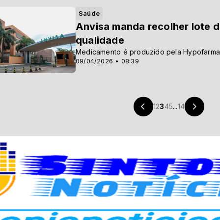
Saúde
Anvisa manda recolher lote d
qualidade
Medicamento é produzido pela Hypofarma
09/04/2026 • 08:39
1
2
3
4
5
...
14