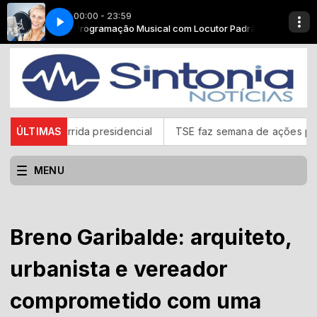
00:00 - 23:59
tor Padrão
Top classic - Parte 1
Programação Musical com Locutor Padrão
orrida presidencial
ÚLTIMAS
TSE faz semana de ações para mostrar f
MENU
Breno Garibalde: arquiteto,
urbanista e vereador
comprometido com uma