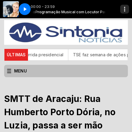
00:00 - 23:59
ocutor Padrão
Insônia - Parte 11
Programação Musical com Locutor Padrão
corrida presidencial
ÚLTIMAS
TSE faz semana de ações para mostrar f
MENU
SMTT de Aracaju: Rua
Humberto Porto Dória, no
Luzia, passa a ser mão