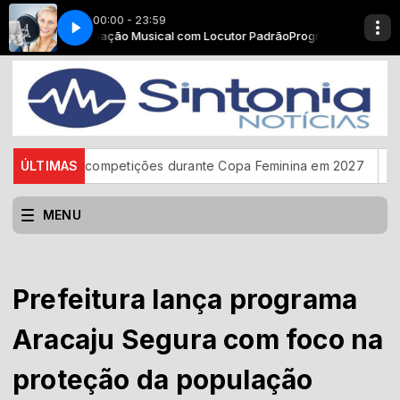
00:00 - 23:59
Programação Musical com Locutor Padrão
Insônia - Parte 04
Insônia - Parte 04
Programação Musical c
ão das competições durante Copa Feminina em 2027
ÚLTIMAS
Assinatur
MENU
Prefeitura lança programa
Aracaju Segura com foco na
proteção da população