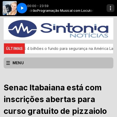
00:00 - 23:59
m Locutor Padrão
e 2
Café com notícias - Parte 2
Programação Musical com Locutor Padrão
a US$ 4 bilhões o fundo para segurança na América Latina
ÚLTIMAS
CB
MENU
Senac Itabaiana está com
inscrições abertas para
curso gratuito de pizzaiolo