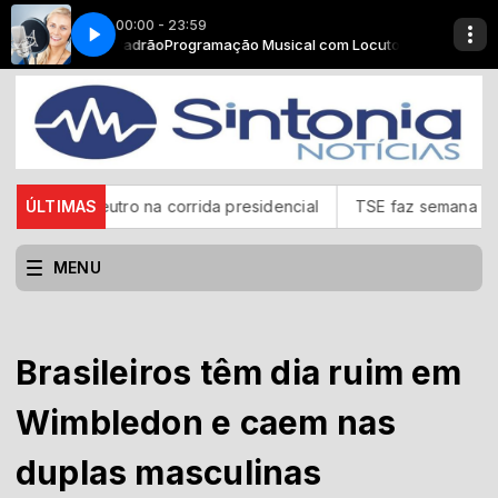
00:00 - 23:59
om Locutor Padrão
Insônia - Parte 02
Programação Musical com Locutor Padrão
á neutro na corrida presidencial
ÚLTIMAS
TSE faz semana de ações pa
MENU
Brasileiros têm dia ruim em
Wimbledon e caem nas
duplas masculinas