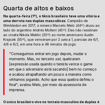
Quarta de altos e baixos
Na quarta-feira (1º), o tênis brasileiro teve uma vitória e
uma derrota nas duplas masculinas
. Campeão de
Wimbledon em 2017, o mineiro Marcelo Melo (44º) atuou ao
lado do argentino Andrés Molteni (45º). Eles não resistiram
ao croata Nikola Mektic (20º) ao norte-americano Austin
Krajicek (55º), que venceram por 2
sets
a 1, parciais de 6/1,
4/6 e 6/2, em uma hora e 48 minutos de jogo.
"Conseguimos entrar em jogo depois, mudar o
momento. Mas, no terceiro
set,
quebraram
[expressão usada quando o tenista vence o game
em que o adversário está sacando] bem no começo
e acabou atrapalhando um pouco a maneira como
vínhamos jogando. Acho que essa quebra definiu o
final", avaliou Melo, por meio da assessoria de
imprensa.
O único brasileiro vivo no torneio masculino de duplas é