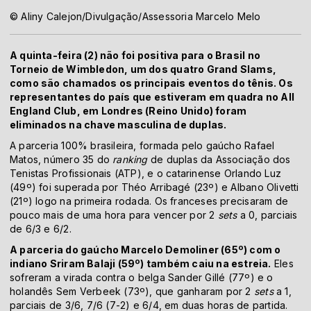
© Aliny Calejon/Divulgação/Assessoria Marcelo Melo
A quinta-feira (2) não foi positiva para o Brasil no
Torneio de Wimbledon, um dos quatro Grand Slams,
como são chamados os principais eventos do tênis. Os
representantes do país que estiveram em quadra no All
England Club, em Londres (Reino Unido) foram
eliminados na chave masculina de duplas.
A parceria 100% brasileira, formada pelo gaúcho Rafael
Matos, número 35 do
ranking
de duplas da Associação dos
Tenistas Profissionais (ATP), e o catarinense Orlando Luz
(49º) foi superada por Théo Arribagé (23º) e Albano Olivetti
(21º) logo na primeira rodada. Os franceses precisaram de
pouco mais de uma hora para vencer por 2
sets
a 0, parciais
de 6/3 e 6/2.
A parceria do gaúcho Marcelo Demoliner (65º) com o
indiano Sriram Balaji (59º) também caiu na estreia.
Eles
sofreram a virada contra o belga Sander Gillé (77º) e o
holandês Sem Verbeek (73º), que ganharam por 2
sets
a 1,
parciais de 3/6, 7/6 (7-2) e 6/4, em duas horas de partida.