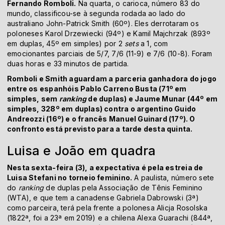
Fernando Romboli.
Na quarta, o carioca, número 83 do
mundo, classificou-se à segunda rodada ao lado do
australiano John-Patrick Smith (60º). Eles derrotaram os
poloneses Karol Drzewiecki (94º) e Kamil Majchrzak (893º
em duplas, 45º em simples) por 2
sets
a 1, com
emocionantes parciais de 5/7, 7/6 (11-9) e 7/6 (10-8). Foram
duas horas e 33 minutos de partida.
Romboli e Smith aguardam a parceria ganhadora do jogo
entre os espanhóis Pablo Carreno Busta (71º em
simples, sem
ranking
de duplas) e Jaume Munar (44º em
simples, 328º em duplas) contra o argentino Guido
Andreozzi (16º) e o francês Manuel Guinard (17º). O
confronto está previsto para a tarde desta quinta.
Luisa e João em quadra
Nesta sexta-feira (3), a expectativa é pela estreia de
Luisa Stefani no torneio feminino.
A paulista, número sete
do
ranking
de duplas pela Associação de Tênis Feminino
(WTA), e que tem a canadense Gabriela Dabrowski (3ª)
como parceira, terá pela frente a polonesa Alicja Rosolska
(1822ª, foi a 23ª em 2019) e a chilena Alexa Guarachi (844ª,