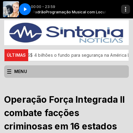
00:00 - 23:59
ei (Ao Vivo Em Brasília)
com Locutor Padrão
Programação Musical com Locutor Padrão
Henrique & Juliano - Traumatizei (Ao Vivo Em Bras
ara US$ 4 bilhões o fundo para segurança na América Latina
ÚLTIMAS
MENU
Operação Força Integrada II
combate facções
criminosas em 16 estados