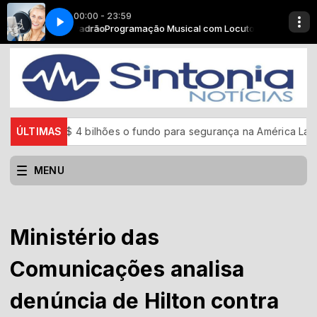
00:00 - 23:59
o (Estoy enamorado)
om Locutor Padrão
Programação Musical com Locutor Padrão
Daniel - Estou apaixonado (Estoy enamorado)
a US$ 4 bilhões o fundo para segurança na América Latina
ÚLTIMAS
CB
MENU
Ministério das
Comunicações analisa
denúncia de Hilton contra